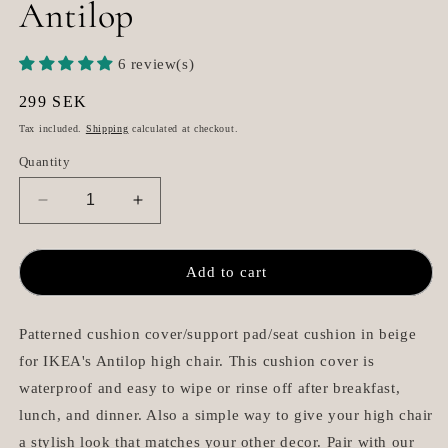
Antilop
6 review(s)
Regular
299 SEK
price
Tax included.
Shipping
calculated at checkout.
Quantity
Decrease
Increase
quantity
quantity
for
for
Seat
Seat
Add to cart
Cushion
Cushion
/
/
Chair
Chair
Patterned cushion cover/support pad/seat cushion in beige
Pad
Pad
for IKEA's Antilop high chair. This cushion cover is
-
-
waterproof and easy to wipe or rinse off after breakfast,
Cotton
Cotton
lunch, and dinner. Also a simple way to give your high chair
Clouds
Clouds
-
-
a stylish look that matches your other decor. Pair with our