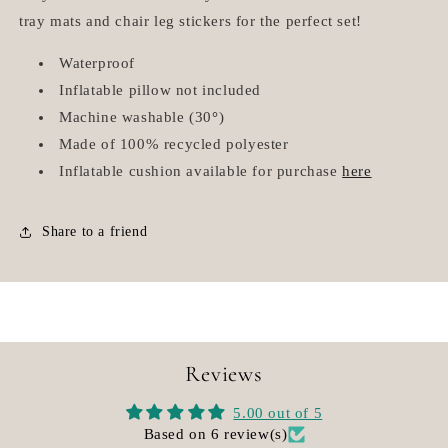
IKEA
IKEA
tray mats and chair leg stickers for the perfect set!
Antilop
Antilop
Waterproof
Inflatable pillow not included
Machine washable (30
°
)
Made of 100% recycled polyester
Inflatable cushion available for purchase
here
Share to a friend
Reviews
5.00 out of 5
Based on 6 review(s)