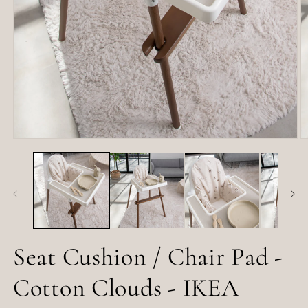
Open
O
media
m
1
2
in
in
modal
m
Seat Cushion / Chair Pad -
Cotton Clouds - IKEA