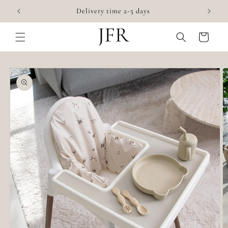
Skip to
Accessories for highchairs
content
Cart
Skip to
product
information