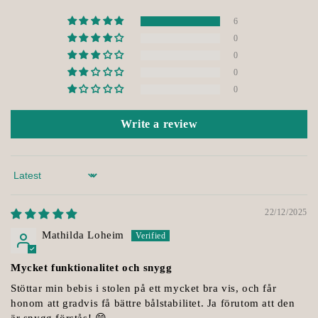
6
0
0
0
0
Write a review
Sort by
22/12/2025
Mathilda Loheim
Mycket funktionalitet och snygg
Stöttar min bebis i stolen på ett mycket bra vis, och får
honom att gradvis få bättre bålstabilitet. Ja förutom att den
är snygg förstås! 😁